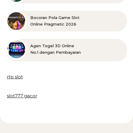
Promosi Terbaru
Bocoran Pola Game Slot
Online Pragmatic 2026
yang Sering Jackpot
Besar
Agen Togel 3D Online
No.1 dengan Pembayaran
Cepat dan Sistem
Keamanan Terbaik
rtp slot
slot777 gacor