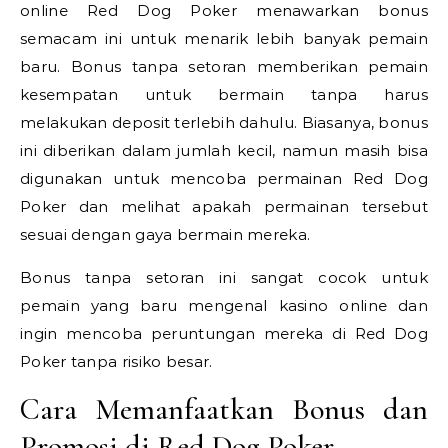
online Red Dog Poker menawarkan bonus
semacam ini untuk menarik lebih banyak pemain
baru. Bonus tanpa setoran memberikan pemain
kesempatan untuk bermain tanpa harus
melakukan deposit terlebih dahulu. Biasanya, bonus
ini diberikan dalam jumlah kecil, namun masih bisa
digunakan untuk mencoba permainan Red Dog
Poker dan melihat apakah permainan tersebut
sesuai dengan gaya bermain mereka.
Bonus tanpa setoran ini sangat cocok untuk
pemain yang baru mengenal kasino online dan
ingin mencoba peruntungan mereka di Red Dog
Poker tanpa risiko besar.
Cara Memanfaatkan Bonus dan
Promosi di Red Dog Poker