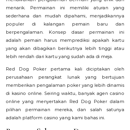
menarik. Permainan ini memiliki aturan yang
sederhana dan mudah dipahami, menjadikannya
populer di kalangan pemain baru dan
berpengalaman. Konsep dasar permainan ini
adalah pemain harus memprediksi apakah kartu
yang akan dibagikan berikutnya lebih tinggi atau
lebih rendah dari kartu yang sudah ada di meja.
Red Dog Poker pertama kali diciptakan oleh
perusahaan perangkat lunak yang bertujuan
memberikan pengalaman poker yang lebih dinamis
di kasino online. Seiring waktu, banyak agen casino
online yang menyertakan Red Dog Poker dalam
pilihan permainan mereka, dan salah satunya
adalah platform casino yang kami bahas ini.