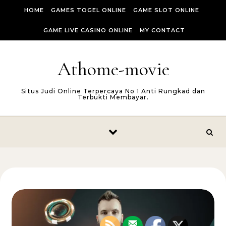
Skip to content
HOME
GAMES TOGEL ONLINE
GAME SLOT ONLINE
GAME LIVE CASINO ONLINE
MY CONTACT
Athome-movie
Situs Judi Online Terpercaya No 1 Anti Rungkad dan
Terbukti Membayar.