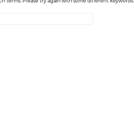
h terms. Please try again with some different keywords.