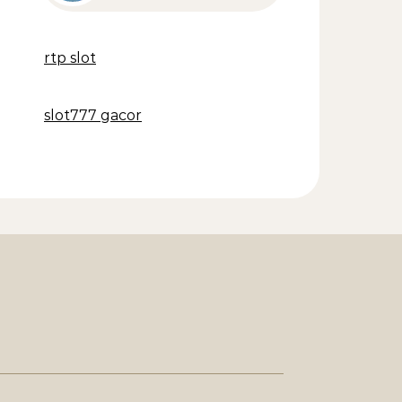
Cepat dan Sistem
Keamanan Terbaik
rtp slot
slot777 gacor