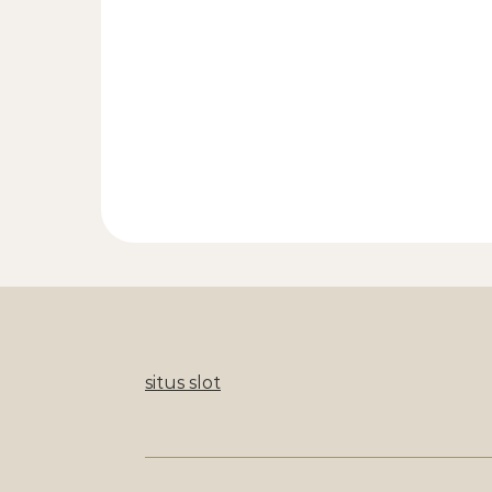
situs slot