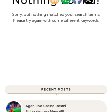
Nothing Found!
Sorry, but nothing matched your search terms.
Please try again with some different keywords.
Search for:
Search for:
RECENT POSTS
Agen Live Casino Resmi
Sicbo dengan Meja VIP