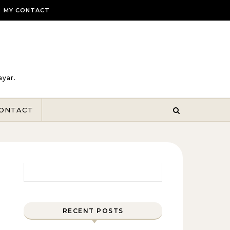
MY CONTACT
ayar.
CONTACT
Search for:
RECENT POSTS