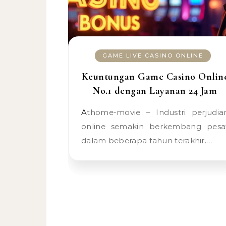
GAME LIVE CASINO ONLINE
Keuntungan Game Casino Onlin
No.1 dengan Layanan 24 Jam
Athome-movie – Industri perjudian
online semakin berkembang pesa
dalam beberapa tahun terakhir.…