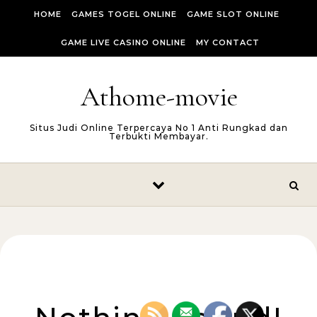
Skip to content
HOME
GAMES TOGEL ONLINE
GAME SLOT ONLINE
GAME LIVE CASINO ONLINE
MY CONTACT
Athome-movie
Situs Judi Online Terpercaya No 1 Anti Rungkad dan
Terbukti Membayar.