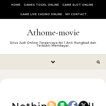
Skip to content
HOME
GAMES TOGEL ONLINE
GAME SLOT ONLINE
GAME LIVE CASINO ONLINE
MY CONTACT
Athome-movie
Situs Judi Online Terpercaya No 1 Anti Rungkad dan
Terbukti Membayar.