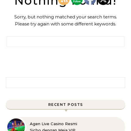
Nothing Found!
Sorry, but nothing matched your search terms.
Please try again with some different keywords.
Search for:
Search for:
RECENT POSTS
Agen Live Casino Resmi
Sicbo dengan Meja VIP