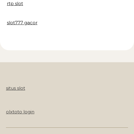
rtp slot
slot777 gacor
situs slot
olxtoto login