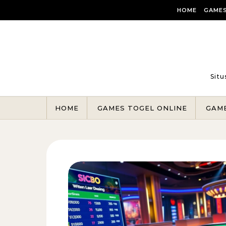
Skip to content
HOME
GAMES
Situ
HOME
GAMES TOGEL ONLINE
GAME