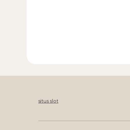
situs slot