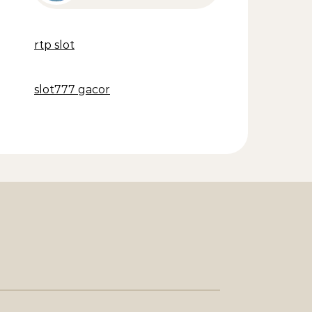
Cepat dan Sistem
Keamanan Terbaik
rtp slot
slot777 gacor