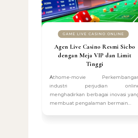
GAME LIVE CASINO ONLINE
Agen Live Casino Resmi Sicbo
dengan Meja VIP dan Limit
Tinggi
Athome-movie Perkembangan
industri perjudian onlin
menghadirkan berbagai inovasi yan
membuat pengalaman bermain…