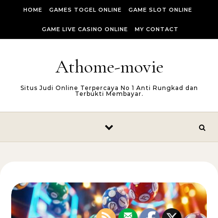
Skip to content
HOME
GAMES TOGEL ONLINE
GAME SLOT ONLINE
GAME LIVE CASINO ONLINE
MY CONTACT
Athome-movie
Situs Judi Online Terpercaya No 1 Anti Rungkad dan
Terbukti Membayar.