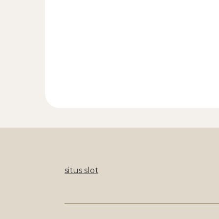
situs slot