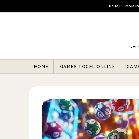
Skip to content
HOME
GAMES
Situ
HOME
GAMES TOGEL ONLINE
GAME