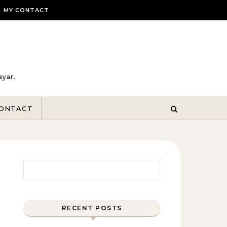
MY CONTACT
ayar.
CONTACT
Search for:
RECENT POSTS