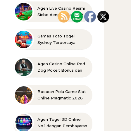
Agen Live Casino Resmi
Sicbo dengan Meja VIP
dan Limit Tinggi
Games Toto Togel
Sydney Terpercaya
dengan Pasaran Resmi
dan Result Akurat 2026
Agen Casino Online Red
Dog Poker: Bonus dan
Promosi Terbaru
Bocoran Pola Game Slot
Online Pragmatic 2026
yang Sering Jackpot
Besar
Agen Togel 3D Online
No.1 dengan Pembayaran