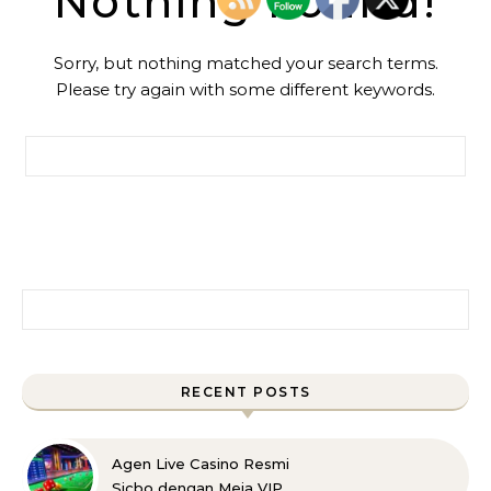
Nothing Found!
Sorry, but nothing matched your search terms.
Please try again with some different keywords.
Search for:
Search for:
RECENT POSTS
Agen Live Casino Resmi
Sicbo dengan Meja VIP